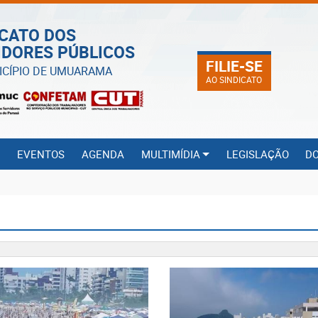
ICATO DOS
IDORES PÚBLICOS
FILIE-SE
ICÍPIO DE UMUARAMA
AO SINDICATO
S
EVENTOS
AGENDA
MULTIMÍDIA
LEGISLAÇÃO
D